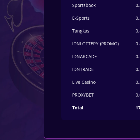
Sportsbook
0
E-Sports
0
Tangkas
0
IDNLOTTERY (PROMO)
0
IDNARCADE
0
IDNTRADE
0
Live Casino
0
PROXYBET
0
Total
1