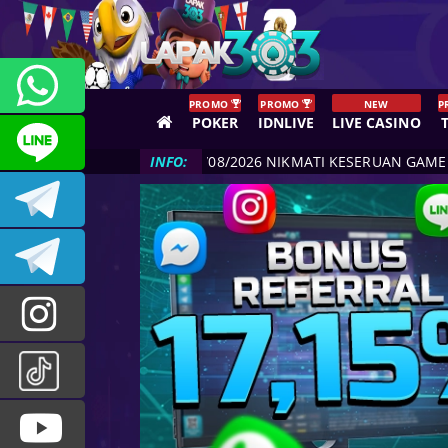
+6281292409860
PROMO
PROMO
NEW
P
POKER
IDNLIVE
LIVE CASINO
CSLAPAK303
07/08/2026
INFO:
NIKMATI KESERUAN GAME TERBAR
LAPAK303OFFICIAL
LAPAK303_OFFICIAL
lapak.update303
@lapak303ofc
LAPAK303.OFFICIAL