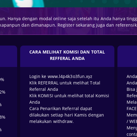
pun. Hanya dengan modal online saja setelah itu Anda hanya ti
ne kapanpun dan dimanapun.
Register
sekarang juga dan referensik
CARA MELIHAT KOMISI DAN TOTAL
REFFERAL ANDA
Login ke www.l4p4k3o3fun.xyz
Anda
0%
Klik REFERRAL untuk melihat Total
Anda
Referral Anda
Bisa
.2%
Klik KOMISI untuk melihat total Komisi
Refe
Anda
Mela
%
Cara Penarikan Referral dapat
FAC
dilakukan setiap hari Kamis dengan
Mema
.8%
melakukan withdraw.
/ WE
Meny
%
cont