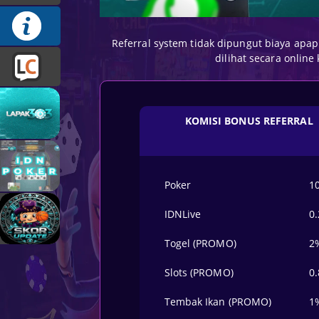
INFO
Referral system tidak dipungut biaya apa
dilihat secara onli
LAPAK303
LIVE
CHAT
KOMISI BONUS REFERRAL
Poker
1
IDNLive
0
Togel (PROMO)
2
Slots (PROMO)
0
Tembak Ikan (PROMO)
1