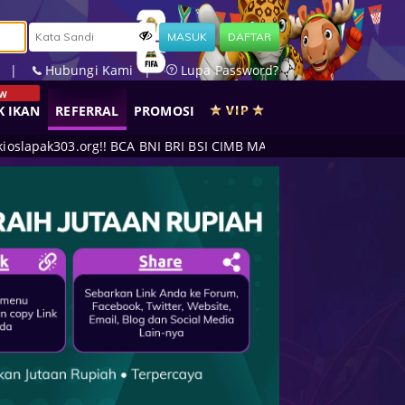
MASUK
at |
Hubungi Kami |
Lupa Password?
W
K IKAN
REFERRAL
PROMOSI
lapak303.org!! BCA BNI BRI BSI CIMB MANDIRI MAYBANK MEGA 