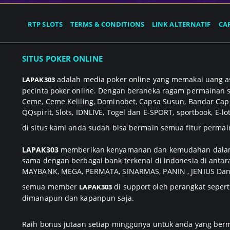
RTP SLOTS
TERMS & CONDITIONS
LINK ALTERNATIF
CA
SITUS POKER ONLINE
adalah media poker online yang memakai uang as
LAPAK303
pecinta poker online. Dengan beraneka ragam permainan s
Ceme, Ceme Keliling, Dominobet, Capsa Susun, Bandar Caps
QQspirit, Slots, IDNLIVE, Togel dan E-SPORT, sportbook, E
di situs kami anda sudah bisa bermain semua fitur perma
LAPAK303
memberikan kenyamanan dan kemudahan dalam s
sama dengan berbagai bank terkenal di indonesia di antar
MAYBANK, MEGA, PERMATA, SINARMAS, PANIN , JENIUS Dan
semua member
di support oleh perangkat seper
LAPAK303
dimanapun dan kapanpun saja.
Raih bonus jutaan setiap minggunya untuk anda yang be