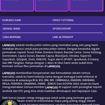
© Copyright 2026 l4p4k3o3fun.xyz - All right reserved | 18+
HUBUNGI KAMI
VIDEO TUTORIAL
JADWAL BANK
SPONSORSHIP
CARA BERMAIN
LINK ALTERNATIF
adalah media poker online yang memakai uang asli yang kami
LAPAK303
sediakan khusus untuk para pecinta poker online. Dengan beraneka ragam
permainan seperti Texas Poker, Domino Dealer, Bandar Ceme, Ceme Keliling,
Dominobet, Capsa Susun, Bandar Capsa, Blackjack, Omaha, Super10,
Superbull, QQspirit, Slots, IDNLIVE, Togel dan E-SPORT, sportbook, E-lottery
dan MM Tangkas. Hanya dengan 1 akun di situs kami anda sudah bisa
bermain semua fitur permainan di
LAPAK303.
memberikan kenyamanan dan kemudahan dalam semua
LAPAK303
transaksi, untuk itu kami bekerja sama dengan berbagai bank terkenal di
indonesia di antaranya BCA, BSI, BNI, BRI, CIMBNIAGA, MANDIRI, MAYBANK,
MEGA, PERMATA, SINARMAS, PANIN , JENIUS Dan KOSPIN JASA selain itu Kami
mengutamakan semua member
di support oleh perangkat seperti
LAPAK303
android dan IOS yang bisa anda mainkan dimanapun dan kapanpun saja.
Raih bonus jutaan setiap minggunya untuk anda yang bermain game
, dalam event ini menentukan siapa yang paling tinggi dalam
LAPAK303
turnover dari 1 s/d 10 setiap minggunya, rasakan juga bonus menarik kami