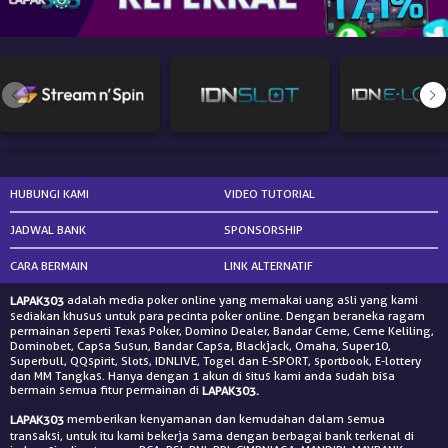
NEW
TANGKAS
RTP
DEPOSIT
WITHDRAW
HUBUNGI KAMI
VIDEO TUTORIAL
PROMOSI
JADWAL BANK
SPONSORSHIP
DOWNLOAD APLIKASI
CARA BERMAIN
LINK ALTERNATIF
REFERRAL
adalah media poker online yang memakai uang asli yang kami
LAPAK303
sediakan khusus untuk para pecinta poker online. Dengan beraneka ragam
permainan seperti Texas Poker, Domino Dealer, Bandar Ceme, Ceme Keliling,
JACKPOT
Dominobet, Capsa Susun, Bandar Capsa, Blackjack, Omaha, Super10,
Superbull, QQspirit, Slots, IDNLIVE, Togel dan E-SPORT, sportbook, E-lottery
dan MM Tangkas. Hanya dengan 1 akun di situs kami anda sudah bisa
VIP MEMBER
bermain semua fitur permainan di
LAPAK303.
memberikan kenyamanan dan kemudahan dalam semua
LAPAK303
HUBUNGI KAMI
transaksi, untuk itu kami bekerja sama dengan berbagai bank terkenal di