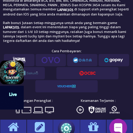
indonesia di antaranya BCA, BSI, BNI, BRI, CIMBNIAGA, MANDIRI, MAYBANK,
MEGA, PERMATA, SINARMAS, PANIN , JENIUS Dan KOSPIN JASA selain itu Kami
mengutamakan semua member
di support oleh perangkat seperti
LAPAK303
© Copyright 2026 l4p4k3o3fun.xyz - All right reserved | 18+
android dan IOS yang bisa anda mainkan dimanapun dan kapanpun saja.
Raih bonus jutaan setiap minggunya untuk anda yang bermain game
, dalam event ini menentukan siapa yang paling tinggi dalam
LAPAK303
turnover dari 1 s/d 10 setiap minggunya, rasakan juga bonus menarik kami
lainnya seperti lucky spin dan mysteri box setiap harinya. Tunggu apa lagi
segera daftarkan diri anda dan raih hadiahnya!
Cara Pembayaran:
Dukungan Perangkat :
Keamanan Terjamin :
© Copyright 2026 l4p4k3o3fun.xyz - All right reserved | 18+